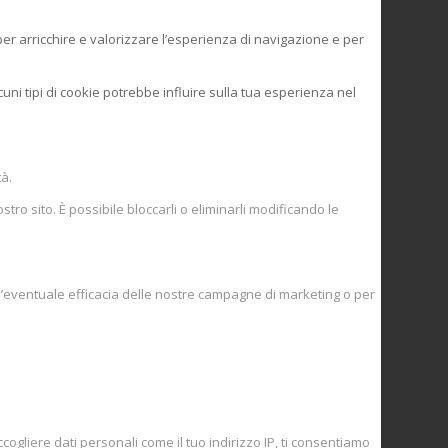
 per arricchire e valorizzare l’esperienza di navigazione e per
uni tipi di cookie potrebbe influire sulla tua esperienza nel
tà.
tro sito. È possibile bloccarli o eliminarli modificando le
 l’eventuale efficacia delle nostre campagne di marketing o per
gliere dati personali come il tuo indirizzo IP, ti consentiamo