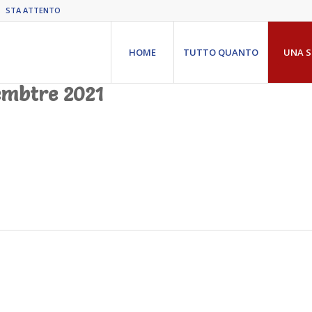
STA ATTENTO
HOME
TUTTO QUANTO
UNA S
embtre 2021