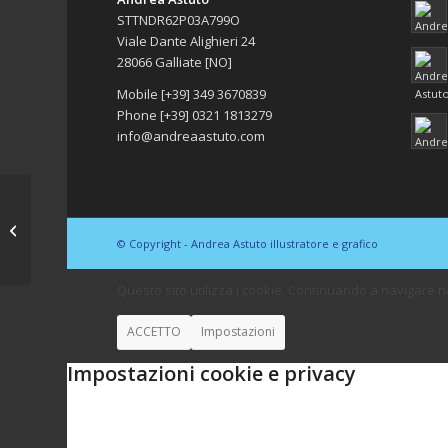
STTNDR62P03A799O
Viale Dante Alighieri 24
28066 Galliate [NO]
Mobile [+39] 349 3670839
Phone [+39] 0321 1813279
info@andreaastuto.com
BV CASELLA
© Copyright - Andrea Astuto illustratore e grafico
Questo sito utilizza i cookie. Continuando a navigare nel s
ACCETTO
Impostazioni
Impostazioni cookie e privacy