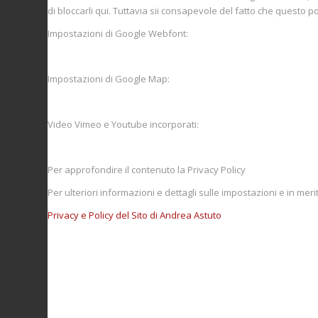
di bloccarli qui. Tuttavia sii consapevole del fatto che questo 
Impostazioni di Google Webfont:
Impostazioni di Google Map:
Video Vimeo e Youtube incorporati:
Per approfondire il contenuto la Privacy Policy
Per ulteriori informazioni e dettagli sulle impostazioni e in meri
Privacy e Policy del Sito di Andrea Astuto