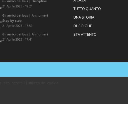
Gli amici del bus | Discipline
21 Aprile 2025 - 18:21
TUTTO QUANTO
Gli amici del bus | Aninumeri
UNA STORIA
Step by step
DUE RIGHE
21 Aprile 2025 - 17:59
STA ATTENTO
Gli amici del bus | Aninumeri
21 Aprile 2025 - 17:41
ito, accetti il l'utilizzo dei cookie.