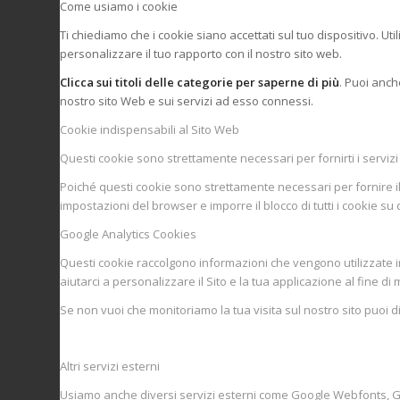
Come usiamo i cookie
Ti chiediamo che i cookie siano accettati sul tuo dispositivo. Ut
personalizzare il tuo rapporto con il nostro sito web.
Clicca sui titoli delle categorie per saperne di più
. Puoi anch
nostro sito Web e sui servizi ad esso connessi.
Cookie indispensabili al Sito Web
Questi cookie sono strettamente necessari per fornirti i servizi 
Poiché questi cookie sono strettamente necessari per fornire il s
impostazioni del browser e imporre il blocco di tutti i cookie su
Google Analytics Cookies
Questi cookie raccolgono informazioni che vengono utilizzate in
aiutarci a personalizzare il Sito e la tua applicazione al fine di
Se non vuoi che monitoriamo la tua visita sul nostro sito puoi di
Altri servizi esterni
Usiamo anche diversi servizi esterni come Google Webfonts, Goog