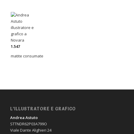
1
.
547
matite consumate
L’ILLUSTRATORE E GRAFICO
Andrea Astuto
STTNDR62P03A799O
Viale Dante Alighieri 24