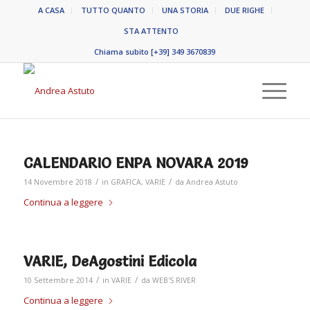
A CASA
TUTTO QUANTO
UNA STORIA
DUE RIGHE
STA ATTENTO
Chiama subito [+39] 349 3670839
CALENDARIO ENPA NOVARA 2019
/
/
14 Novembre 2018
in
GRAFICA
,
VARIE
da
Andrea Astuto
Continua a leggere
VARIE, DeAgostini Edicola
/
/
10 Settembre 2014
in
VARIE
da
WEB'S RIVER
Continua a leggere